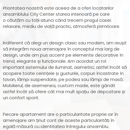
Prioritatea noastră este aceea de a oferi locatarilor
ansamblului City Center starea interioară pe care
o căutăm cu toții atunci când trecem pragul casei:
relaxare, mediu de viață practic, atmosferă primitoare.
Indiferent că alegi un design clasic sau modern, am reușit
să integrăm noua amenajare în conceptul mai larg de
design, unde am pus accent pe elemente decorative în
trend, elegante și funcționale. Am acordat un rol
important sistemului de iluminat, asimetric, astfel încât să
acopere toate cerințele și gusturile, corpuri încastrate în
tavan, lămpi suspendate, pe podea sau lămpi de masă.
Mobilierul, de asemenea, custom made, este gândit
astfel încât să ofere cât mai mult spațiu de depozitare și
un confort sporit.
Fiecare apartament are o particularitate proprie iar în
amenajare am ținut cont de aceste particularități în
egală măsură cu identitatea întregului ansamblu.