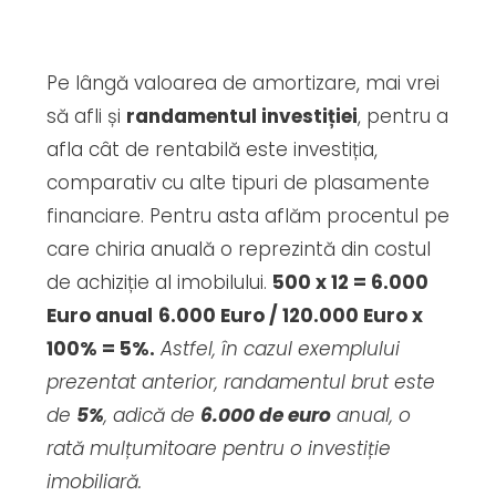
финансового успеха.
Pe lângă valoarea de amortizare, mai vrei
să afli și
randamentul investiției
, pentru a
afla cât de rentabilă este investiția,
comparativ cu alte tipuri de plasamente
financiare. Pentru asta aflăm procentul pe
care chiria anuală o reprezintă din costul
de achiziție al imobilului.
500 x 12 = 6.000
Euro anual
6.000 Euro / 120.000 Euro x
100% = 5%.
Astfel, în cazul exemplului
prezentat anterior, randamentul brut este
de
5%
, adică de
6.000 de euro
anual, o
rată mulțumitoare pentru o investiție
imobiliară.