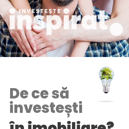
De ce să
investești
în imobiliare?