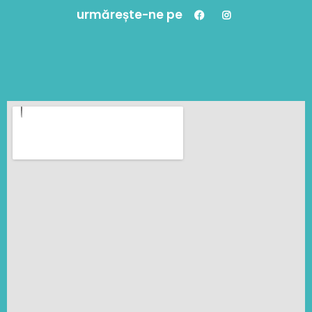
urmărește-ne pe