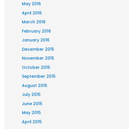
May 2016
April 2016
March 2016
February 2016
January 2016
December 2015
November 2015
October 2015
September 2015
August 2015
July 2015
June 2015
May 2015
April 2015