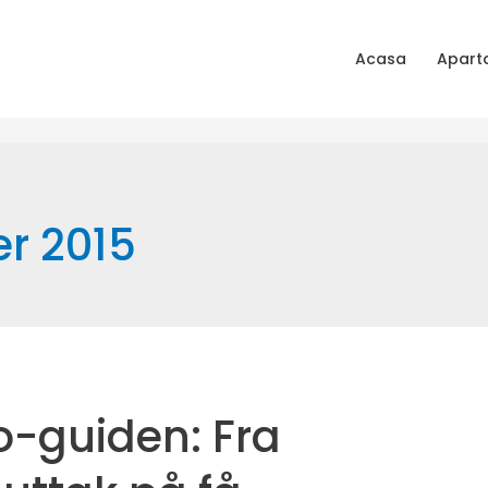
Acasa
Apart
r 2015
o-guiden: Fra