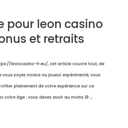
e pour leon casino
bonus et retraits
tps://leoncasino-fr.eu/, cet article couvre tout, de
Que vous soyez novice ou joueur expérimenté, vous
profiter pleinement de votre expérience sur ce
iez votre âge : vous devez avoir au moins 18 …