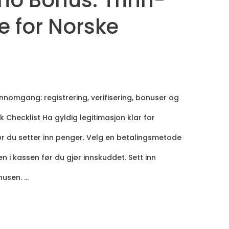
no Bonus: Trinn-
e for Norske
ennomgang: registrering, verifisering, bonuser og
k Checklist Ha gyldig legitimasjon klar for
før du setter inn penger. Velg en betalingsmetode
 i kassen før du gjør innskuddet. Sett inn
nusen. …