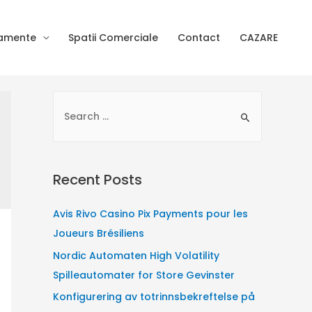
amente
Spatii Comerciale
Contact
CAZARE
S
e
a
r
Recent Posts
c
h
Avis Rivo Casino Pix Payments pour les
f
Joueurs Brésiliens
o
Nordic Automaten High Volatility
r
Spilleautomater for Store Gevinster
:
Konfigurering av totrinnsbekreftelse på