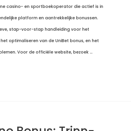
ine casino- en sportboekoperator die actief is in
endelijke platform en aantrekkelijke bonussen.
ieve, stap-voor-stap handleiding voor het
 het optimaliseren van de UniBet bonus, en het
emen. Voor de officiële website, bezoek …