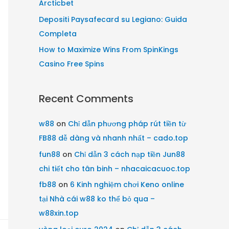
Arcticbet
Depositi Paysafecard su Legiano: Guida
Completa
How to Maximize Wins From SpinKings
Casino Free Spins
Recent Comments
w88
on
Chỉ dẫn phương pháp rút tiền từ
FB88 dễ dàng và nhanh nhất – cado.top
fun88
on
Chỉ dẫn 3 cách nạp tiền Jun88
chi tiết cho tân binh – nhacaicacuoc.top
fb88
on
6 Kinh nghiệm chơi Keno online
tại Nhà cái w88 ko thể bỏ qua –
w88xin.top