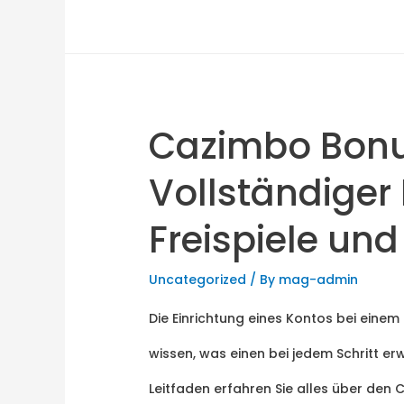
pratique
pour
leon
casino
Cazimbo Bonu
:
Vollständiger 
inscription,
bonus
Freispiele un
et
Uncategorized
/ By
mag-admin
retraits
Die Einrichtung eines Kontos bei einem
wissen, was einen bei jedem Schritt erw
Leitfaden erfahren Sie alles über den 