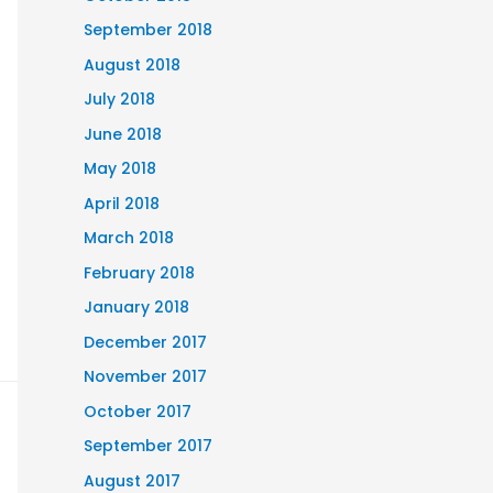
September 2018
August 2018
July 2018
June 2018
May 2018
April 2018
March 2018
February 2018
January 2018
December 2017
November 2017
October 2017
September 2017
August 2017