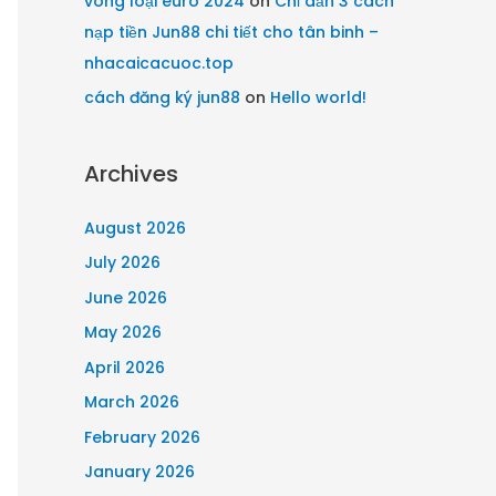
vòng loại euro 2024
on
Chỉ dẫn 3 cách
nạp tiền Jun88 chi tiết cho tân binh –
nhacaicacuoc.top
cách đăng ký jun88
on
Hello world!
Archives
August 2026
July 2026
June 2026
May 2026
April 2026
March 2026
February 2026
January 2026