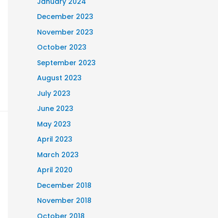
January 2024
December 2023
November 2023
October 2023
September 2023
August 2023
July 2023
June 2023
May 2023
April 2023
March 2023
April 2020
December 2018
November 2018
October 2018