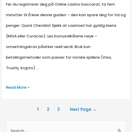
Før du registrerer deg på Online casino baccarat, ta fem
og
minutter til å lese denne guiden – den kan spare deg for tid og
bonuser
penger. Quick Checklist Sjekk at casinoet har gyldig lisens
(MGA eller Curacao). Les bonusvilkårene nøye –
omsetningskrav påvirker reell verdi. Bruk kun
betalingsmetoder som passer for norske spillere (Visa,
Trustly, krypto). …
Praktisk
Read More »
guide
Posts
til
1
2
3
Next Page
→
navigation
online
S
baccarat
e