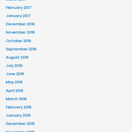
February 2017
January 2017
December 2016
November 2016
October 2016
September 2016
August 2016
July 2016
June 2016
May 2016
April 2016
March 2016
February 2016
January 2016
December 2015