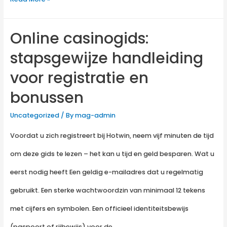
aprovechar
Online casinogids:
al
stapsgewijze handleiding
máximo
la
voor registratie en
experiencia
bonussen
en
Uncategorized
/ By
mag-admin
JugaBet
Voordat u zich registreert bij Hotwin, neem vijf minuten de tijd
om deze gids te lezen – het kan u tijd en geld besparen. Wat u
eerst nodig heeft Een geldig e-mailadres dat u regelmatig
gebruikt. Een sterke wachtwoordzin van minimaal 12 tekens
met cijfers en symbolen. Een officieel identiteitsbewijs
(paspoort of rijbewijs) voor de …