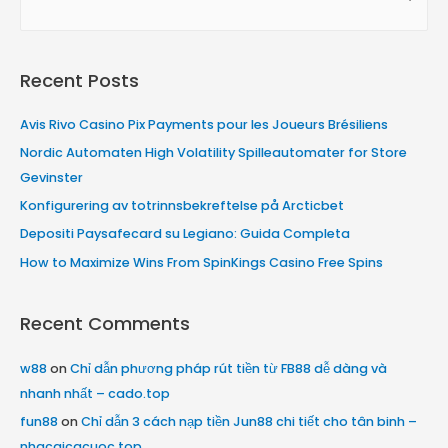
a
–
r
tips
c
Recent Posts
h
og
f
Avis Rivo Casino Pix Payments pour les Joueurs Brésiliens
triks
o
Nordic Automaten High Volatility Spilleautomater for Store
for
r
Gevinster
:
Konfigurering av totrinnsbekreftelse på Arcticbet
norske
Depositi Paysafecard su Legiano: Guida Completa
spillere
How to Maximize Wins From SpinKings Casino Free Spins
Recent Comments
w88
on
Chỉ dẫn phương pháp rút tiền từ FB88 dễ dàng và
nhanh nhất – cado.top
fun88
on
Chỉ dẫn 3 cách nạp tiền Jun88 chi tiết cho tân binh –
nhacaicacuoc.top