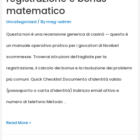
Uitbetalingen
matematico
–
Uncategorized
/ By
mag-admin
Stap
Questa non è una recensione generica di casinò — questo è
voor
un manuale operativo pratico per i giocatori di Novibet
Stap
scommesse. Troverai istruzioni dettagliate per la
registrazione, il calcolo dei bonus e la risoluzione dei problemi
più comuni. Quick Checklist Documento d’identità valido
(passaporto o carta d’identità) Indirizzo email attivo e
numero di telefono Metodo …
Guida
Read More »
pratica