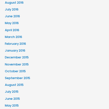
August 2016
July 2016
June 2016
May 2016
April 2016
March 2016
February 2016
January 2016
December 2015
November 2015
October 2015
September 2015
August 2015
July 2015
June 2015
May 2015