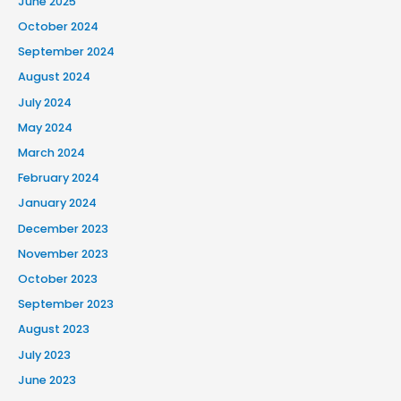
June 2025
October 2024
September 2024
August 2024
July 2024
May 2024
March 2024
February 2024
January 2024
December 2023
November 2023
October 2023
September 2023
August 2023
July 2023
June 2023