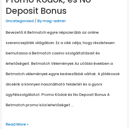
Your
Deposit Bonus
Experience
Uncategorized
/ By
mag-admin
at
Bevezető A Betmatch egyre népszerűbb az online
Galactic
szerencsejáték világában. Ez a cikk célja, hogy részletesen
Wins
bemutassa a Betmatch casino szolgáltatásait és
Casino
lehetőségeit. Betmatch Vélemények Az utóbbi években a
Betmatch vélemények egyre kedvezőbbé váltak. A játékosok
dicsérik a könnyen használható felületét és a gyors
ügyfélszolgálatot. Promo Kódok és No Deposit Bonus A
Betmatch promo kód lehetőséget …
Online
Read More »