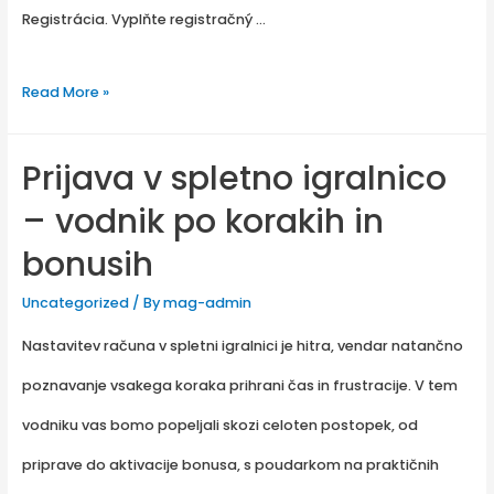
Registrácia. Vyplňte registračný …
Praktický
Read More »
sprievodca
Prijava v spletno igralnico
online
– vodnik po korakih in
kasínom:
Bonusy,
bonusih
platby
Uncategorized
/ By
mag-admin
a
Nastavitev računa v spletni igralnici je hitra, vendar natančno
bezpečnosť
poznavanje vsakega koraka prihrani čas in frustracije. V tem
vodniku vas bomo popeljali skozi celoten postopek, od
priprave do aktivacije bonusa, s poudarkom na praktičnih