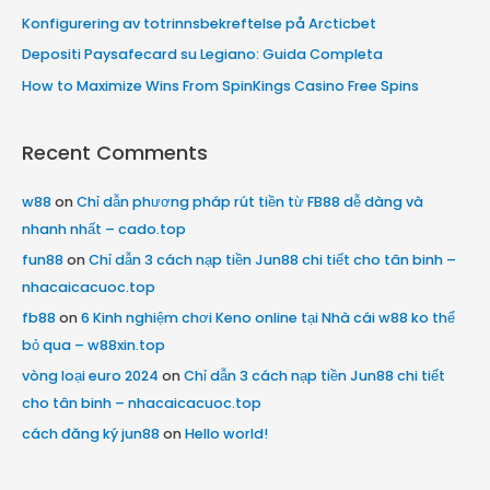
:
Konfigurering av totrinnsbekreftelse på Arcticbet
problemas
Depositi Paysafecard su Legiano: Guida Completa
How to Maximize Wins From SpinKings Casino Free Spins
Recent Comments
w88
on
Chỉ dẫn phương pháp rút tiền từ FB88 dễ dàng và
nhanh nhất – cado.top
fun88
on
Chỉ dẫn 3 cách nạp tiền Jun88 chi tiết cho tân binh –
nhacaicacuoc.top
fb88
on
6 Kinh nghiệm chơi Keno online tại Nhà cái w88 ko thể
bỏ qua – w88xin.top
vòng loại euro 2024
on
Chỉ dẫn 3 cách nạp tiền Jun88 chi tiết
cho tân binh – nhacaicacuoc.top
cách đăng ký jun88
on
Hello world!