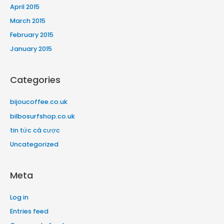
April 2015
March 2015
February 2015
January 2015
Categories
bijoucoffee.co.uk
bilbosurfshop.co.uk
tin tức cá cược
Uncategorized
Meta
Log in
Entries feed