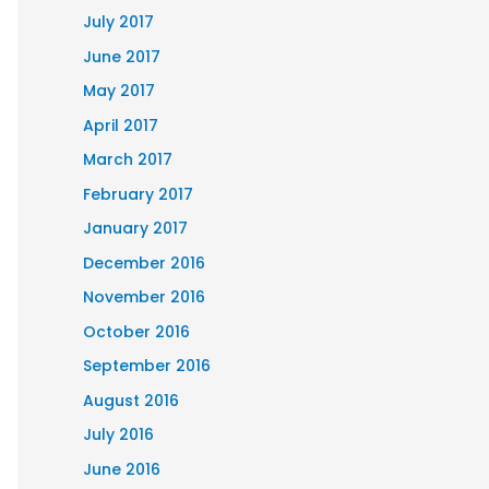
July 2017
June 2017
May 2017
April 2017
March 2017
February 2017
January 2017
December 2016
November 2016
October 2016
September 2016
August 2016
July 2016
June 2016