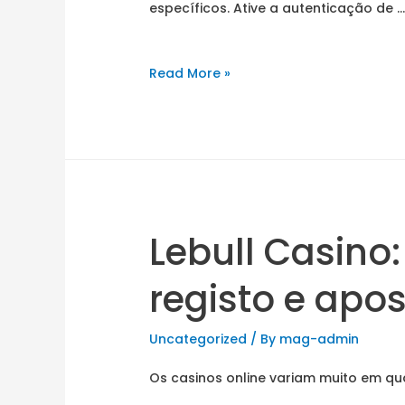
específicos. Ative a autenticação de 
Guia
Read More »
prático
para
login
no
Lebull Casino
Leon
registo e apo
Casino:
registro
Uncategorized
/ By
mag-admin
e
Os casinos online variam muito em qu
bônus