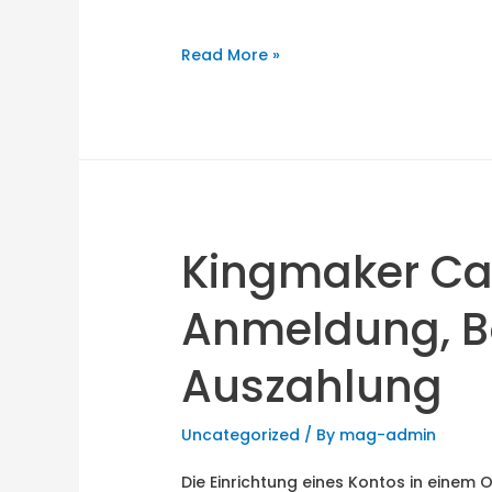
Praktický
Read More »
sprievodca
online
kasínom:
Registrácia,
Kingmaker Ca
bonusy
Anmeldung, B
a
bezpečnosť
Auszahlung
Uncategorized
/ By
mag-admin
Die Einrichtung eines Kontos in einem 