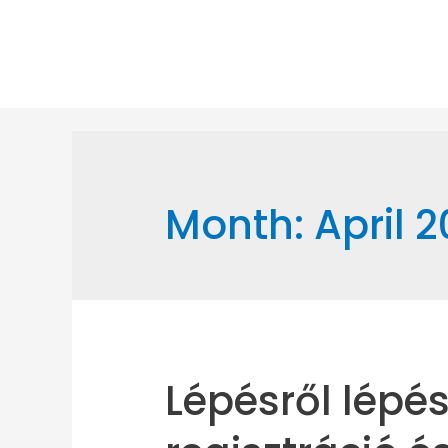
Month:
April 2
Lépésről lépé