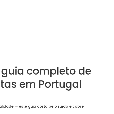
…
: guia completo de
stas em Portugal
alidade — este guia corta pelo ruído e cobre