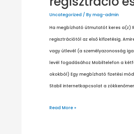
regisztráció és
Uncategorized
/ By
mag-admin
Ha megbízható útmutatót keres a(z) R
regisztrációtól az első kifizetésig. Am
vagy útlevél (a személyazonosság iga
levél fogadásához Mobiltelefon a kétf
okokból) Egy megbízható fizetési mód
Stabil internetkapcsolat a zökkenőme
Lépésről
Read More »
lépésre
útmutató: