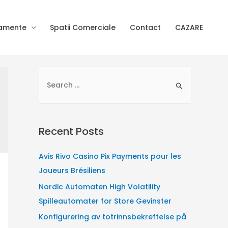
amente
Spatii Comerciale
Contact
CAZARE
S
e
a
r
Recent Posts
c
h
Avis Rivo Casino Pix Payments pour les
f
Joueurs Brésiliens
o
Nordic Automaten High Volatility
r
Spilleautomater for Store Gevinster
:
Konfigurering av totrinnsbekreftelse på