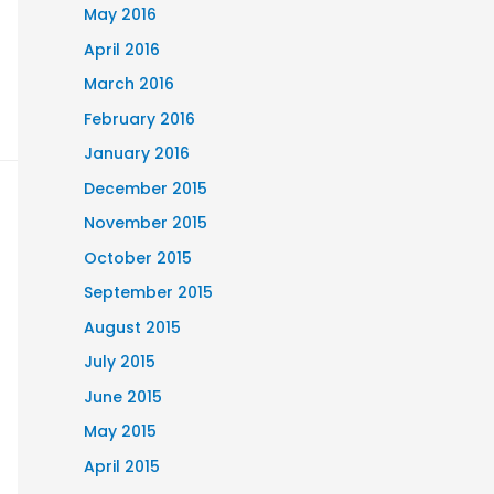
May 2016
April 2016
March 2016
February 2016
January 2016
December 2015
November 2015
October 2015
September 2015
August 2015
July 2015
June 2015
May 2015
April 2015