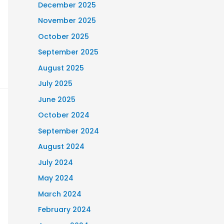
December 2025
November 2025
October 2025
September 2025
August 2025
July 2025
June 2025
October 2024
September 2024
August 2024
July 2024
May 2024
March 2024
February 2024