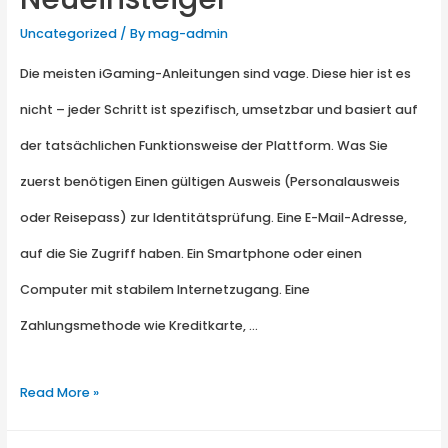
za
Uncategorized
/ By
mag-admin
krokom
Die meisten iGaming-Anleitungen sind vage. Diese hier ist es
nicht – jeder Schritt ist spezifisch, umsetzbar und basiert auf
der tatsächlichen Funktionsweise der Plattform. Was Sie
zuerst benötigen Einen gültigen Ausweis (Personalausweis
oder Reisepass) zur Identitätsprüfung. Eine E-Mail-Adresse,
auf die Sie Zugriff haben. Ein Smartphone oder einen
Computer mit stabilem Internetzugang. Eine
Zahlungsmethode wie Kreditkarte, …
Starvegas
Read More »
Casino: