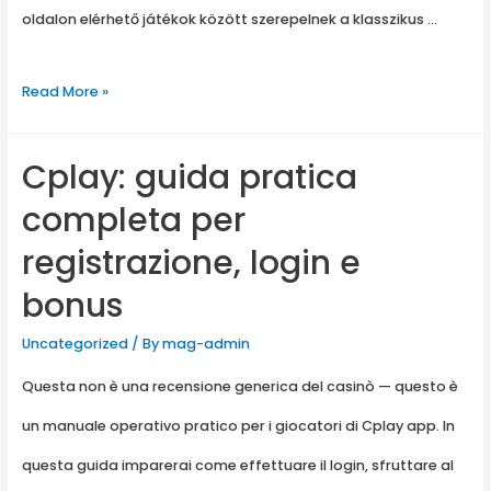
oldalon elérhető játékok között szerepelnek a klasszikus …
Fedezze
Read More »
fel
Cplay: guida pratica
a
completa per
Betmatch
lehetőségeit:
registrazione, login e
Betmatch
bonus
casino
Uncategorized
/ By
mag-admin
és
Questa non è una recensione generica del casinò — questo è
sportfogadás
un manuale operativo pratico per i giocatori di Cplay app. In
vélemények
questa guida imparerai come effettuare il login, sfruttare al