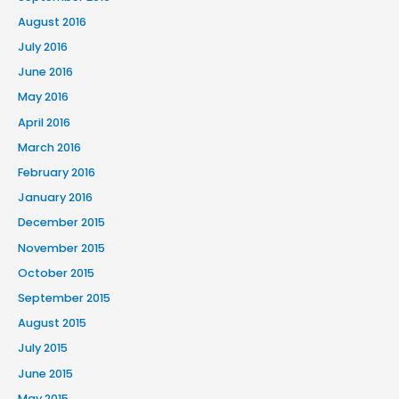
August 2016
July 2016
June 2016
May 2016
April 2016
March 2016
February 2016
January 2016
December 2015
November 2015
October 2015
September 2015
August 2015
July 2015
June 2015
May 2015