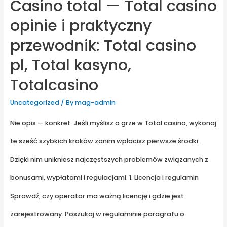
Casino total — Total casino
til
BdmBet
opinie i praktyczny
innlogging
Casino!
og
przewodnik: Total casino
kasinospill
pl, Total kasyno,
Totalcasino
Uncategorized
/ By
mag-admin
Nie opis — konkret. Jeśli myślisz o grze w Total casino, wykonaj
te sześć szybkich kroków zanim wpłacisz pierwsze środki.
Dzięki nim unikniesz najczęstszych problemów związanych z
bonusami, wypłatami i regulacjami. 1. Licencja i regulamin
Sprawdź, czy operator ma ważną licencję i gdzie jest
zarejestrowany. Poszukaj w regulaminie paragrafu o