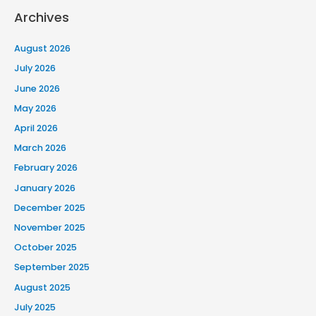
Archives
August 2026
July 2026
June 2026
May 2026
April 2026
March 2026
February 2026
January 2026
December 2025
November 2025
October 2025
September 2025
August 2025
July 2025