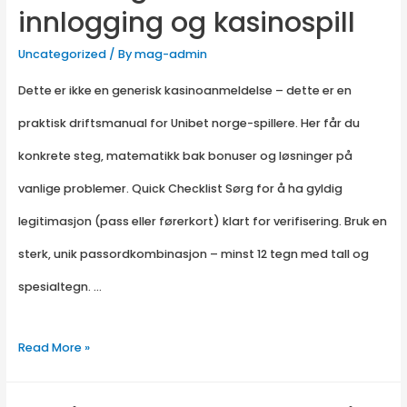
innlogging og kasinospill
BdmBet
Bonus:
Uncategorized
/ By
mag-admin
Holen
Dette er ikke en generisk kasinoanmeldelse – dette er en
Sie
praktisk driftsmanual for Unibet norge-spillere. Her får du
sich
konkrete steg, matematikk bak bonuser og løsninger på
das
vanlige problemer. Quick Checklist Sørg for å ha gyldig
Beste
legitimasjon (pass eller førerkort) klart for verifisering. Bruk en
aus
sterk, unik passordkombinasjon – minst 12 tegn med tall og
der
spesialtegn. …
BdmBet
App
Praktisk
Read More »
und
guide
dem