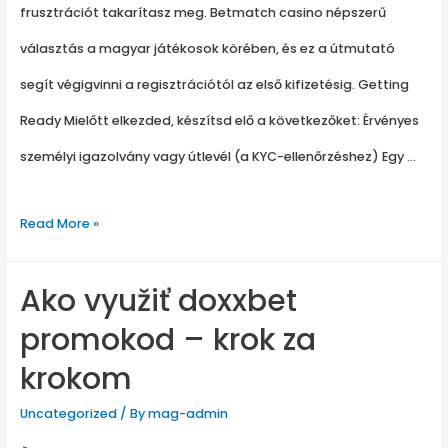
frusztrációt takarítasz meg. Betmatch casino népszerű
la
választás a magyar játékosok körében, és ez a útmutató
maximum
segít végigvinni a regisztrációtól az első kifizetésig. Getting
Ready Mielőtt elkezded, készítsd elő a következőket: Érvényes
személyi igazolvány vagy útlevél (a KYC-ellenőrzéshez) Egy …
Betmatch
Read More »
regisztrációs
Ako využiť doxxbet
útmutató
promokod – krok za
–
bónusz
krokom
matematika
Uncategorized
/ By
mag-admin
és