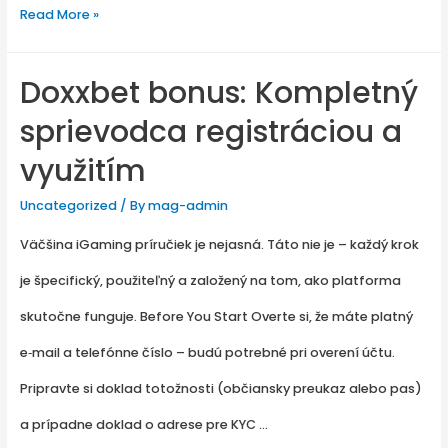
Dynabet
Read More »
casino
Doxxbet bonus: Kompletný
guide
sprievodca registráciou a
–
slik
využitím
får
Uncategorized
/ By
mag-admin
du
Väčšina iGaming príručiek je nejasná. Táto nie je – každý krok
mest
je špecifický, použiteľný a založený na tom, ako platforma
mulig
skutočne funguje. Before You Start Overte si, že máte platný
ut
e‑mail a telefónne číslo – budú potrebné pri overení účtu.
av
Pripravte si doklad totožnosti (občiansky preukaz alebo pas)
spillopplevelsen
a prípadne doklad o adrese pre KYC …