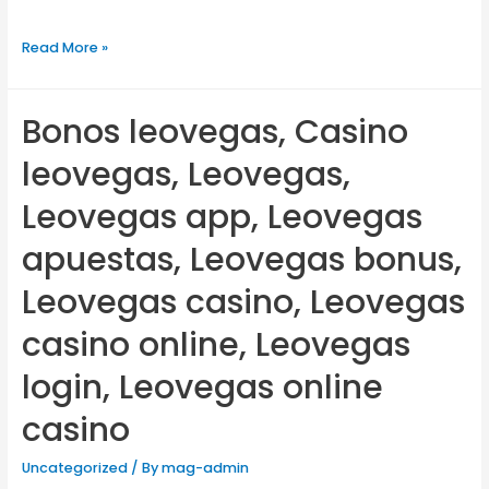
Doxxbet
Read More »
bonus:
Bonos leovegas, Casino
Kompletný
leovegas, Leovegas,
sprievodca
registráciou
Leovegas app, Leovegas
a
apuestas, Leovegas bonus,
využitím
Leovegas casino, Leovegas
casino online, Leovegas
login, Leovegas online
casino
Uncategorized
/ By
mag-admin