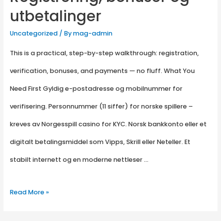
para
utbetalinger
registrarse,
Uncategorized
/ By
mag-admin
bonificar
This is a practical, step-by-step walkthrough: registration,
y
verification, bonuses, and payments — no fluff. What You
retirar
Need First Gyldig e-postadresse og mobilnummer for
verifisering. Personnummer (11 siffer) for norske spillere –
kreves av Norgesspill casino for KYC. Norsk bankkonto eller et
digitalt betalingsmiddel som Vipps, Skrill eller Neteller. Et
stabilt internett og en moderne nettleser …
Norgesspill
Read More »
Casino