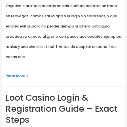
Objetivo claro: que puedas decidir cuándo aceptar un bono
en Leovegas, cómo usar la app y el login sin sorpresas, y qué
errores evitar para no perder tiempo ni dinero. Esta guía
práctica va directo al grano con pasos accionables, ejemplos
reales y una checklist final. 1. Antes de aceptar un bono: tres
cosas que …
Bonos
Read More »
leovegas,
Loot Casino Login &
Casino
Registration Guide – Exact
leovegas,
Leovegas,
Steps
Leovegas