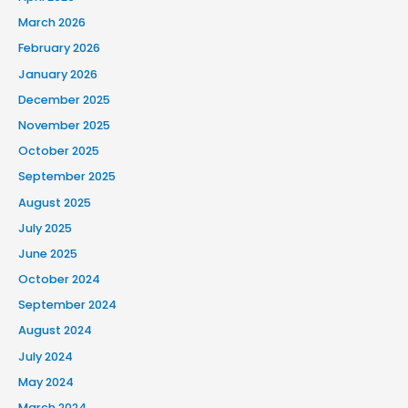
March 2026
February 2026
January 2026
December 2025
November 2025
October 2025
September 2025
August 2025
July 2025
June 2025
October 2024
September 2024
August 2024
July 2024
May 2024
March 2024