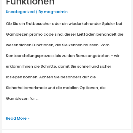
Funktionen
et
Uncategorized
/ By
mag-admin
connexion
Ob Sie ein Erstbesucher oder ein wiederkehrender Spieler bei
–
Gamblezen promo code sind, dieser Leitfaden behandelt die
tout
wesentlichen Funktionen, die Sie kennen müssen. Vom
ce
Kontoerstellungsprozess bis zu den Bonusangeboten – wir
qu’il
erklären Ihnen die Schritte, damit Sie schnell und sicher
faut
loslegen können. Achten Sie besonders auf die
savoir
Sicherheitsmerkmale und die mobilen Optionen, die
Gamblezen für …
Gamblezen
Read More »
Casino