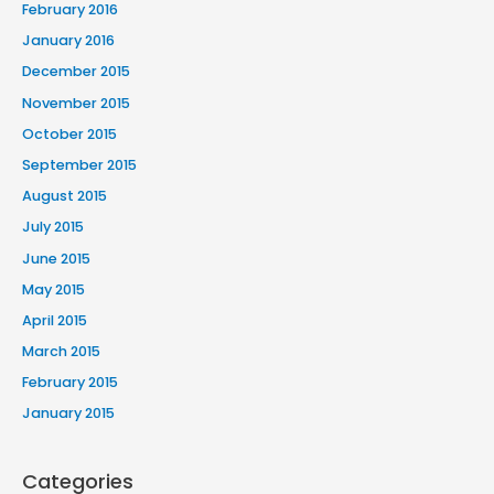
February 2016
January 2016
December 2015
November 2015
October 2015
September 2015
August 2015
July 2015
June 2015
May 2015
April 2015
March 2015
February 2015
January 2015
Categories