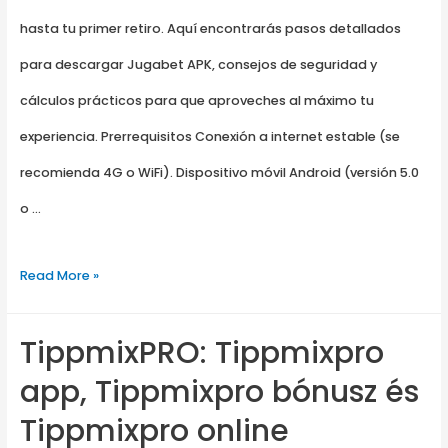
hasta tu primer retiro. Aquí encontrarás pasos detallados
para descargar Jugabet APK, consejos de seguridad y
cálculos prácticos para que aproveches al máximo tu
experiencia. Prerrequisitos Conexión a internet estable (se
recomienda 4G o WiFi). Dispositivo móvil Android (versión 5.0
o …
Descargar
Read More »
Jugabet
TippmixPRO: Tippmixpro
APK:
app, Tippmixpro bónusz és
guía
completa
Tippmixpro online