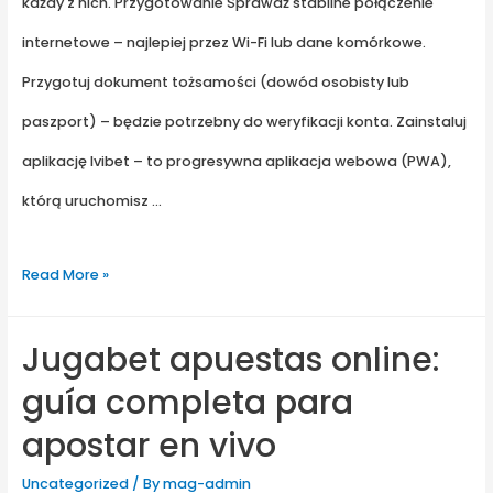
każdy z nich. Przygotowanie Sprawdź stabilne połączenie
bonusurile
internetowe – najlepiej przez Wi-Fi lub dane komórkowe.
Przygotuj dokument tożsamości (dowód osobisty lub
paszport) – będzie potrzebny do weryfikacji konta. Zainstaluj
aplikację Ivibet – to progresywna aplikacja webowa (PWA),
którą uruchomisz …
Rejestracja
Read More »
w
Jugabet apuestas online:
Ivibet:
guía completa para
jak
odebrać
apostar en vivo
bonus
Uncategorized
/ By
mag-admin