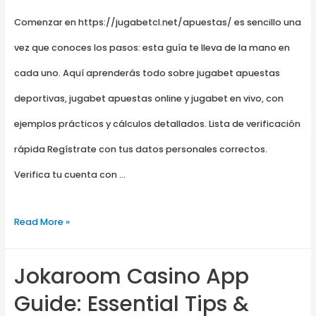
i
Comenzar en https://jugabetcl.net/apuestas/ es sencillo una
rozpocząć
vez que conoces los pasos: esta guía te lleva de la mano en
grę
cada uno. Aquí aprenderás todo sobre jugabet apuestas
deportivas, jugabet apuestas online y jugabet en vivo, con
ejemplos prácticos y cálculos detallados. Lista de verificación
rápida Regístrate con tus datos personales correctos.
Verifica tu cuenta con …
Jugabet
Read More »
apuestas
Jokaroom Casino App
online:
Guide: Essential Tips &
guía