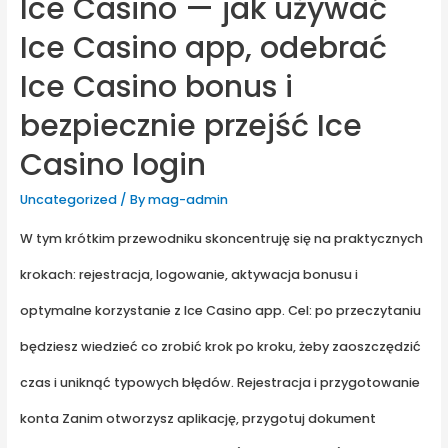
Ice Casino — jak używać
App
Ice Casino app, odebrać
Guide:
Essential
Ice Casino bonus i
Tips
bezpiecznie przejść Ice
&
Casino login
Mathematics
Uncategorized
/ By
mag-admin
W tym krótkim przewodniku skoncentruję się na praktycznych
krokach: rejestracja, logowanie, aktywacja bonusu i
optymalne korzystanie z Ice Casino app. Cel: po przeczytaniu
będziesz wiedzieć co zrobić krok po kroku, żeby zaoszczędzić
czas i uniknąć typowych błędów. Rejestracja i przygotowanie
konta Zanim otworzysz aplikację, przygotuj dokument