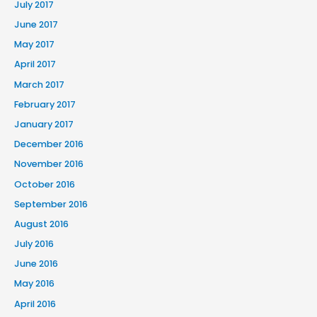
July 2017
June 2017
May 2017
April 2017
March 2017
February 2017
January 2017
December 2016
November 2016
October 2016
September 2016
August 2016
July 2016
June 2016
May 2016
April 2016