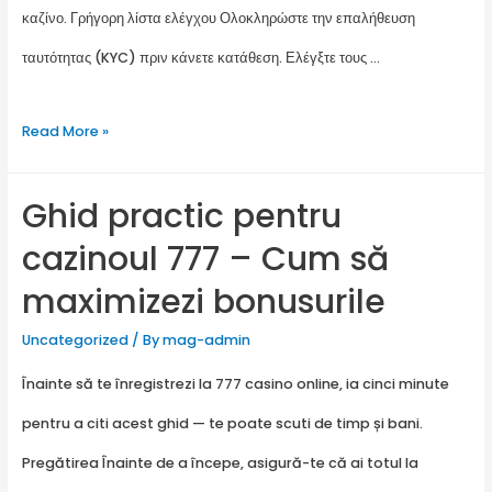
καζίνο. Γρήγορη λίστα ελέγχου Ολοκληρώστε την επαλήθευση
ταυτότητας (KYC) πριν κάνετε κατάθεση. Ελέγξτε τους …
Οδηγός
Read More »
διαδικτυακού
Ghid practic pentru
καζίνο:
cazinoul 777 – Cum să
Εγγραφή,
μπόνους
maximizezi bonusurile
και
Uncategorized
/ By
mag-admin
υπολογισμός
Înainte să te înregistrezi la 777 casino online, ia cinci minute
στοιχημάτων
pentru a citi acest ghid — te poate scuti de timp și bani.
Pregătirea Înainte de a începe, asigură-te că ai totul la