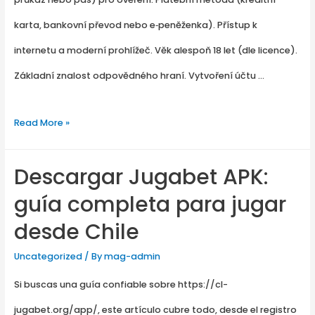
Casino
karta, bankovní převod nebo e‑peněženka). Přístup k
bonus
internetu a moderní prohlížeč. Věk alespoň 18 let (dle licence).
i
Základní znalost odpovědného hraní. Vytvoření účtu …
bezpiecznie
przejść
Spinanga
Read More »
Ice
app:
Casino
Descargar Jugabet APK:
praktický
login
guía completa para jugar
průvodce
registrací,
desde Chile
bonusy
Uncategorized
/ By
mag-admin
a
Si buscas una guía confiable sobre https://cl-
platbami
jugabet.org/app/, este artículo cubre todo, desde el registro