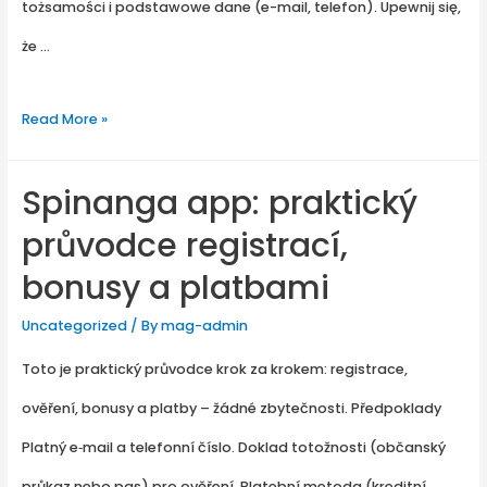
tożsamości i podstawowe dane (e-mail, telefon). Upewnij się,
że …
Ice
Read More »
Casino
Spinanga app: praktický
—
průvodce registrací,
jak
używać
bonusy a platbami
Ice
Uncategorized
/ By
mag-admin
Casino
Toto je praktický průvodce krok za krokem: registrace,
app,
ověření, bonusy a platby – žádné zbytečnosti. Předpoklady
odebrać
Platný e‑mail a telefonní číslo. Doklad totožnosti (občanský
Ice
průkaz nebo pas) pro ověření. Platební metoda (kreditní