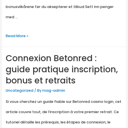
bonusvilkårene før du aksepterer et tilbud Sett inn penger
med …
Celsius
Read More »
Casino:
Connexion Betonred :
komplett
guide pratique inscription,
guide
til
bonus et retraits
registrering,
Uncategorized
/ By
mag-admin
innskudd
Si vous cherchez un guide fiable sur Betonred casino login, cet
og
article couvre tout, de l’inscription à votre premier retrait. Ce
uttak
tutoriel détaille les prérequis, les étapes de connexion, le