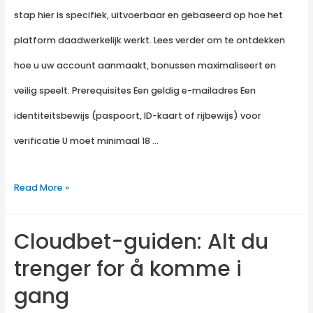
bonus
stap hier is specifiek, uitvoerbaar en gebaseerd op hoe het
platform daadwerkelijk werkt. Lees verder om te ontdekken
hoe u uw account aanmaakt, bonussen maximaliseert en
veilig speelt. Prerequisites Een geldig e-mailadres Een
identiteitsbewijs (paspoort, ID-kaart of rijbewijs) voor
verificatie U moet minimaal 18 …
Stapsgewijze
Read More »
registratie
Cloudbet-guiden: Alt du
en
trenger for å komme i
bonusberekening:
online
gang
casinogids