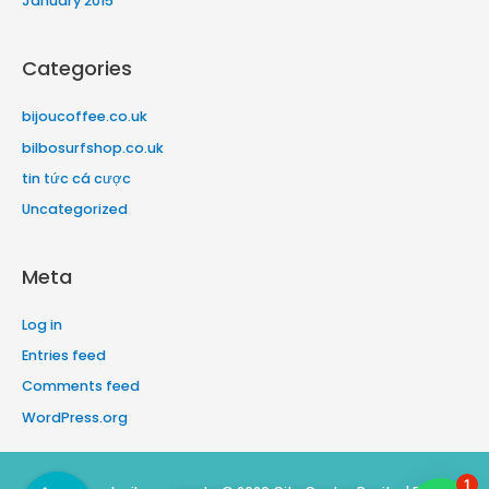
January 2015
Categories
bijoucoffee.co.uk
bilbosurfshop.co.uk
tin tức cá cược
Uncategorized
Meta
Log in
Entries feed
Comments feed
WordPress.org
1