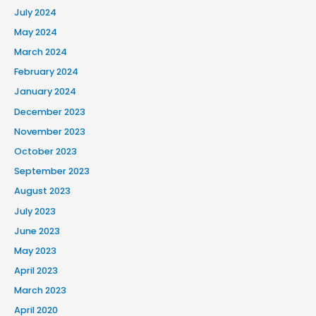
July 2024
May 2024
March 2024
February 2024
January 2024
December 2023
November 2023
October 2023
September 2023
August 2023
July 2023
June 2023
May 2023
April 2023
March 2023
April 2020