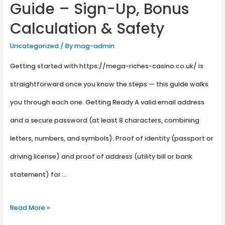
Guide – Sign-Up, Bonus
Withdrawals,
Bonuses
Calculation & Safety
&
Uncategorized
/ By
mag-admin
Security
Getting started with https://mega-riches-casino.co.uk/ is
straightforward once you know the steps — this guide walks
you through each one. Getting Ready A valid email address
and a secure password (at least 8 characters, combining
letters, numbers, and symbols). Proof of identity (passport or
driving license) and proof of address (utility bill or bank
statement) for …
Mega
Read More »