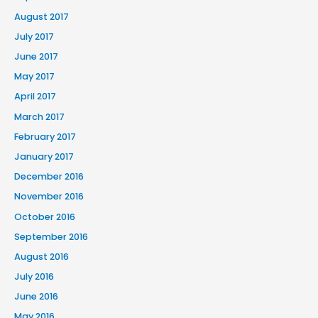
August 2017
July 2017
June 2017
May 2017
April 2017
March 2017
February 2017
January 2017
December 2016
November 2016
October 2016
September 2016
August 2016
July 2016
June 2016
May 2016