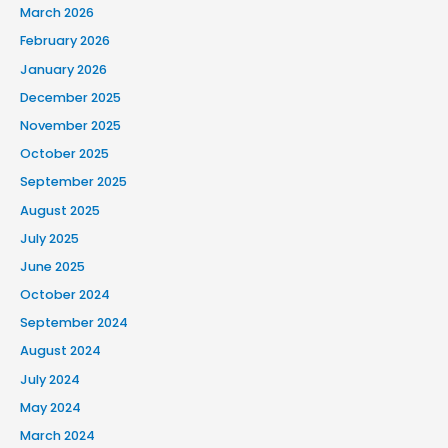
March 2026
February 2026
January 2026
December 2025
November 2025
October 2025
September 2025
August 2025
July 2025
June 2025
October 2024
September 2024
August 2024
July 2024
May 2024
March 2024