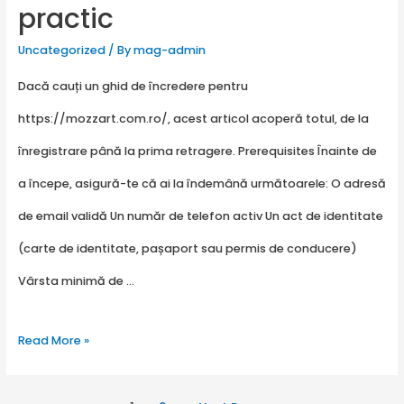
Betcity
practic
casino,
Uncategorized
/ By
mag-admin
Betcity
Dacă cauți un ghid de încredere pentru
inloggen
https://mozzart.com.ro/, acest articol acoperă totul, de la
en
înregistrare până la prima retragere. Prerequisites Înainte de
Betcity
a începe, asigură-te că ai la îndemână următoarele: O adresă
nl:
de email validă Un număr de telefon activ Un act de identitate
praktische
(carte de identitate, pașaport sau permis de conducere)
stappen
Vârsta minimă de …
Cum
Read More »
să