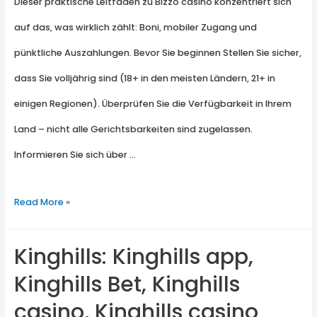
Dieser praktische Leitfaden zu Bizzo casino konzentriert sich
po
auf das, was wirklich zählt: Boni, mobiler Zugang und
výber
pünktliche Auszahlungen. Bevor Sie beginnen Stellen Sie sicher,
výhier
dass Sie volljährig sind (18+ in den meisten Ländern, 21+ in
einigen Regionen). Überprüfen Sie die Verfügbarkeit in Ihrem
Land – nicht alle Gerichtsbarkeiten sind zugelassen.
Informieren Sie sich über …
Praktischer
Read More »
Leitfaden
Kinghills: Kinghills app,
für
Kinghills Bet, Kinghills
Online-
Casino:
casino, Kinghills casino