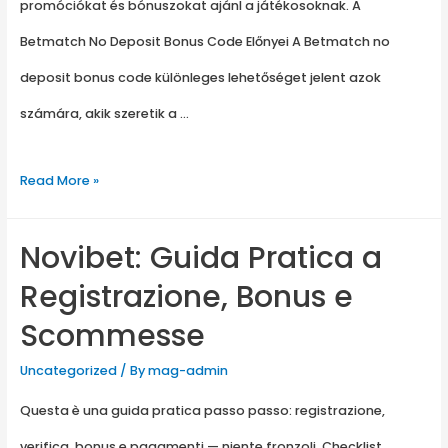
promóciókat és bónuszokat ajánl a játékosoknak. A
Betmatch No Deposit Bonus Code Előnyei A Betmatch no
deposit bonus code különleges lehetőséget jelent azok
számára, akik szeretik a …
Online
Read More »
Sportfogadás
Novibet: Guida Pratica a
Betmatch
Registrazione, Bonus e
–
Vélemények
Scommesse
és
Uncategorized
/ By
mag-admin
Promóciók
Questa è una guida pratica passo passo: registrazione,
verifica, bonus e pagamenti — niente fronzoli. Checklist