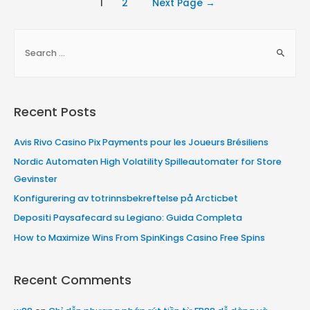
Posts
obții
1
2
Next Page
→
navigation
rotiri
S
gratuite
e
a
la
r
Mozzart
c
Recent Posts
h
România
f
Avis Rivo Casino Pix Payments pour les Joueurs Brésiliens
–
o
Nordic Automaten High Volatility Spilleautomater for Store
ghid
r
Gevinster
:
Konfigurering av totrinnsbekreftelse på Arcticbet
practic
Depositi Paysafecard su Legiano: Guida Completa
How to Maximize Wins From SpinKings Casino Free Spins
Recent Comments