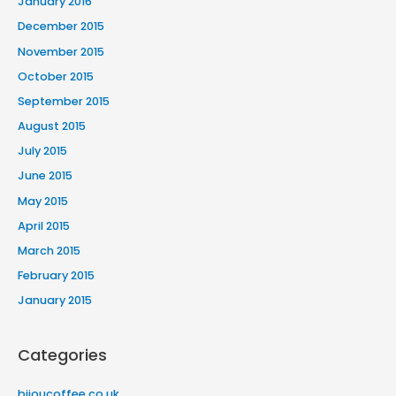
January 2016
December 2015
November 2015
October 2015
September 2015
August 2015
July 2015
June 2015
May 2015
April 2015
March 2015
February 2015
January 2015
Categories
bijoucoffee.co.uk