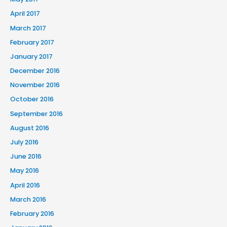
April 2017
March 2017
February 2017
January 2017
December 2016
November 2016
October 2016
September 2016
August 2016
July 2016
June 2016
May 2016
April 2016
March 2016
February 2016