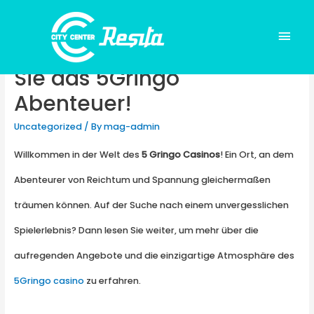
Mai
5 Gringo Casino: Erleben
Men
Sie das 5Gringo
Abenteuer!
Uncategorized
/ By
mag-admin
Willkommen in der Welt des
5 Gringo Casinos
! Ein Ort, an dem
Abenteurer von Reichtum und Spannung gleichermaßen
träumen können. Auf der Suche nach einem unvergesslichen
Spielerlebnis? Dann lesen Sie weiter, um mehr über die
aufregenden Angebote und die einzigartige Atmosphäre des
5Gringo casino
zu erfahren.