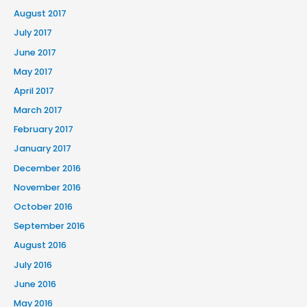
August 2017
July 2017
June 2017
May 2017
April 2017
March 2017
February 2017
January 2017
December 2016
November 2016
October 2016
September 2016
August 2016
July 2016
June 2016
May 2016