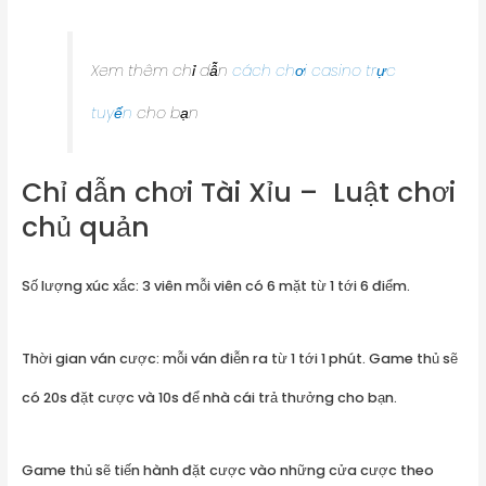
Xem thêm chỉ dẫn
cách chơi casino trực
tuyến
cho bạn
Chỉ dẫn chơi Tài Xỉu – Luật chơi
chủ quản
Số lượng xúc xắc: 3 viên mỗi viên có 6 mặt từ 1 tới 6 điểm.
Thời gian ván cược: mỗi ván điễn ra từ 1 tới 1 phút. Game thủ sẽ
có 20s đặt cược và 10s để nhà cái trả thưởng cho bạn.
Game thủ sẽ tiến hành đặt cược vào những cửa cược theo