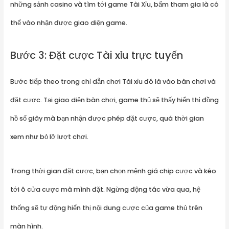
những sảnh casino và tìm tới game Tài Xỉu, bấm tham gia là có
thể vào nhận được giao diện game.
Bước 3: Đặt cược Tài xỉu trực tuyến
Bước tiếp theo trong chỉ dẫn chơi Tài xỉu đó là vào bàn chơi và
đặt cược. Tại giao diện bàn chơi, game thủ sẽ thấy hiển thị đồng
hồ số giây mà bạn nhận được phép đặt cược, quá thời gian
xem như bỏ lỡ lượt chơi.
Trong thời gian đặt cược, bạn chọn mệnh giá chip cược và kéo
tới ô cửa cược mà mình đặt. Ngừng động tác vừa qua, hệ
thống sẽ tự động hiển thị nội dung cược của game thủ trên
màn hình.