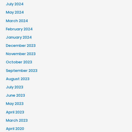
July 2024
May 2024
March 2024
February 2024
January 2024
December 2023
November 2023
October 2023
September 2023
August 2023
July 2023
June 2023
May 2023
April 2023
March 2023
April 2020