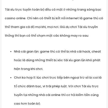
Tài xỉu trực tuyến toàn bộ đều có mặt ở những trang sòng bạc
casino online. Chỉ nên có thiết bị kết nối internet là game thủ có
thể tham gia cá độ mọi khi, mọi nơi. Giả dụ chơi Tài xỉu truyền
thống thì bạn có thể chạm mặt các không may ro sau:
Nhà cái gian lận: game thủ có thể bị nhà cái hack, cheat
hoặc là dùng những thiết bị xóc tài xỉu gian lận khó phát
hiện trong khi chơi.
Chơi ko hợp lí: lúc chơi trực tiếp bên ngoại trừ sẽ bị coi là
tổ chức đánh bạc, vi trái phép luật. Với chơi Tài xỉu trực
tuyến tại những nhà cái online thì cơ hội kiếm tiền cũng
cao hơn toàn bộ.