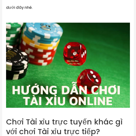
dưới đây nhé.
Chơi Tài xỉu trực tuyến khác gì
với chơi Tài xỉu trực tiếp?