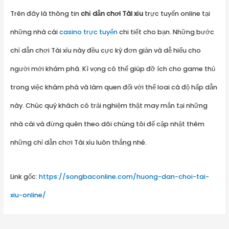
Trên đây là thông tin
chỉ dẫn chơi Tài xỉu
trực tuyến online tại
những nhà cái
casino trực tuyến
chi tiết cho bạn. Những bước
chỉ dẫn chơi Tài xỉu này đều cực kỳ đơn giản và dễ hiểu cho
người mới khám phá. Kì vọng có thể giúp đỡ ích cho game thủ
trong việc khám phá và làm quen đối với thể loai cá độ hấp dẫn
này. Chúc quý khách có trải nghiệm thật may mắn tại những
nhà cái và đừng quên theo dõi chúng tôi để cập nhật thêm
những chỉ dẫn chơi Tài xỉu luôn thắng nhé.
Link gốc:
https://songbaconline.com/huong-dan-choi-tai-
xiu-online/