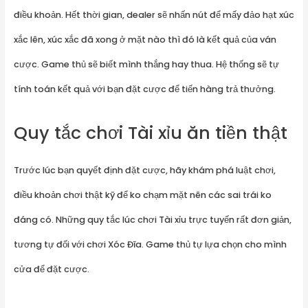
điều khoản. Hết thời gian, dealer sẽ nhấn nút để mấy đảo hạt xúc
xắc lên, xúc xắc đã xong ở mặt nào thì đó là kết quả của ván
cược. Game thủ sẽ biết mình thắng hay thua. Hệ thống sẽ tự
tính toán kết quả với bạn đặt cược để tiến hàng trả thưởng.
Quy tắc chơi Tài xỉu ăn tiền thật
Trước lúc bạn quyết định đặt cược, hãy khám phá luật chơi,
điều khoản chơi thật kỹ để ko chạm mặt nên các sai trái ko
đáng có. Những quy tắc lúc chơi Tài xỉu trực tuyến rất đơn giản,
tương tự đối với chơi Xóc Đĩa. Game thủ tự lựa chọn cho mình
cửa để đặt cược.