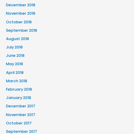
December 2018
November 2018
October 2018
September 2018
August 2018
July 2018
June 2018
May 2018
April 2018
March 2018
February 2018
January 2018
December 2017
November 2017
October 2017
September 2017