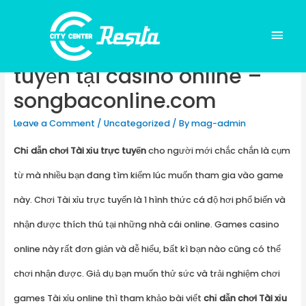
Mai
Chỉ dẫn chơi tài xỉu trực
Men
tuyến tại casino online –
songbaconline.com
Leave a Comment
/
Uncategorized
/ By
mag-admin
Chỉ dẫn chơi Tài xỉu trực tuyến
cho người mới chắc chắn là cụm
từ mà nhiều bạn đang tìm kiếm lúc muốn tham gia vào game
này. Chơi Tài xỉu trực tuyến là 1 hình thức cá độ hơi phổ biến và
nhận được thích thú tại những nhà cái online. Games casino
online này rất đơn giản và dễ hiểu, bất kì bạn nào cũng có thể
chơi nhận được. Giả dụ bạn muốn thử sức và trải nghiệm chơi
games Tài xỉu online thì tham khảo bài viết
chỉ dẫn chơi Tài xỉu