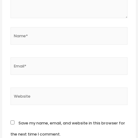
Name*
Email*
Website
Save my name, email, and website in this browser for
the next time I comment.