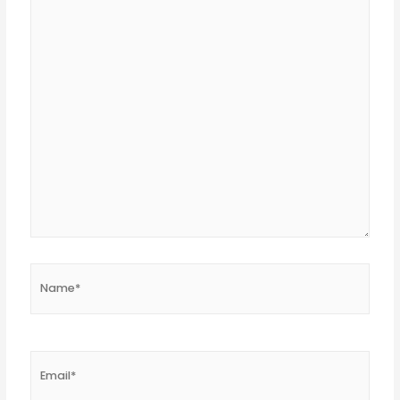
here..
Name*
Email*