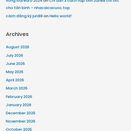
vòng loại euro 2024
on
Chỉ dẫn 3 cách nạp tiền Jun88 chi tiết
cho tân binh – nhacaicacuoc.top
cách đăng ký jun88
on
Hello world!
Archives
August 2026
July 2026
June 2026
May 2026
April 2026
March 2026
February 2026
January 2026
December 2025
November 2025
October 2025