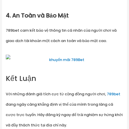
4. An Toàn và Bảo Mật
789bet cam kết bảo vệ thông tin cá nhân của người chơi và
giao dịch tài khoản một cách an toàn và bảo mật cao.
Kết Luận
Với những đánh giá tích cực từ cộng đồng người chơi,
789bet
đang ngày càng khẳng định vị thế của mình trong làng cá
cược trực tuyến. Hãy đăng ký ngay để trải nghiệm sự hứng khởi
và đầy thách thức tại địa chỉ này.