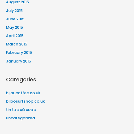
August 2015
July 2015
June 2015
May 2015
April 2015
March 2015
February 2015
January 2015
Categories
bijoucoffee.co.uk
bilbosurfshop.co.uk
tin tức cá cược
Uncategorized