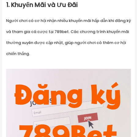
1. Khuyến Mãi và Ưu Đãi
Người chơi có cơ hội nhận nhiều khuyến mãi hấp dẫn khi đăng ký
và tham gia cá cược tại 789bet. Các chương trình khuyến mãi
thường xuyên được cập nhật, giúp người chơi có thêm cơ hội
chiến thắng.