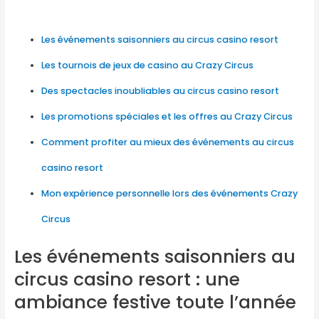
Les événements saisonniers au circus casino resort
Les tournois de jeux de casino au Crazy Circus
Des spectacles inoubliables au circus casino resort
Les promotions spéciales et les offres au Crazy Circus
Comment profiter au mieux des événements au circus
casino resort
Mon expérience personnelle lors des événements Crazy
Circus
Les événements saisonniers au
circus casino resort : une
ambiance festive toute l’année