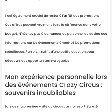
Il est également crucial de rester à l’affût des promotions.
Ces offres peuvent vraiment faire la différence dans votre
budget. N’hésitez pas à demander au personnel du casino des
informations sur les événements à venir et les promotions
spécifiques. Parfois, il suffit d’une petite question pour
découvrir des opportunités incroyables.
Mon expérience personnelle lors
des événements Crazy Circus :
souvenirs inoubliables
Lors de ma première visite au circus casino resort, j’ai été