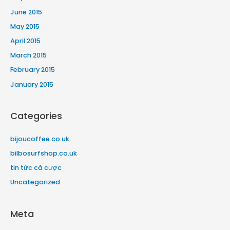
June 2015
May 2015
April 2015
March 2015
February 2015
January 2015
Categories
bijoucoffee.co.uk
bilbosurfshop.co.uk
tin tức cá cược
Uncategorized
Meta