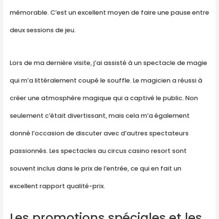
mémorable. C’est un excellent moyen de faire une pause entre
deux sessions de jeu.
Lors de ma dernière visite, j’ai assisté à un spectacle de magie
qui m’a littéralement coupé le souffle. Le magicien a réussi à
créer une atmosphère magique qui a captivé le public. Non
seulement c’était divertissant, mais cela m’a également
donné l’occasion de discuter avec d’autres spectateurs
passionnés. Les spectacles au circus casino resort sont
souvent inclus dans le prix de l’entrée, ce qui en fait un
excellent rapport qualité-prix.
Les promotions spéciales et les