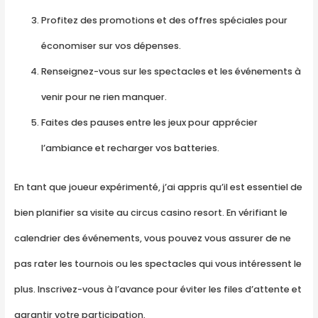
Profitez des promotions et des offres spéciales pour
économiser sur vos dépenses.
Renseignez-vous sur les spectacles et les événements à
venir pour ne rien manquer.
Faites des pauses entre les jeux pour apprécier
l’ambiance et recharger vos batteries.
En tant que joueur expérimenté, j’ai appris qu’il est essentiel de
bien planifier sa visite au circus casino resort. En vérifiant le
calendrier des événements, vous pouvez vous assurer de ne
pas rater les tournois ou les spectacles qui vous intéressent le
plus. Inscrivez-vous à l’avance pour éviter les files d’attente et
garantir votre participation.