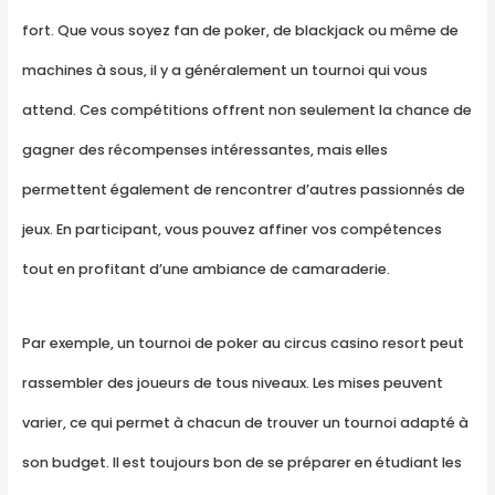
fort. Que vous soyez fan de poker, de blackjack ou même de
machines à sous, il y a généralement un tournoi qui vous
attend. Ces compétitions offrent non seulement la chance de
gagner des récompenses intéressantes, mais elles
permettent également de rencontrer d’autres passionnés de
jeux. En participant, vous pouvez affiner vos compétences
tout en profitant d’une ambiance de camaraderie.
Par exemple, un tournoi de poker au circus casino resort peut
rassembler des joueurs de tous niveaux. Les mises peuvent
varier, ce qui permet à chacun de trouver un tournoi adapté à
son budget. Il est toujours bon de se préparer en étudiant les