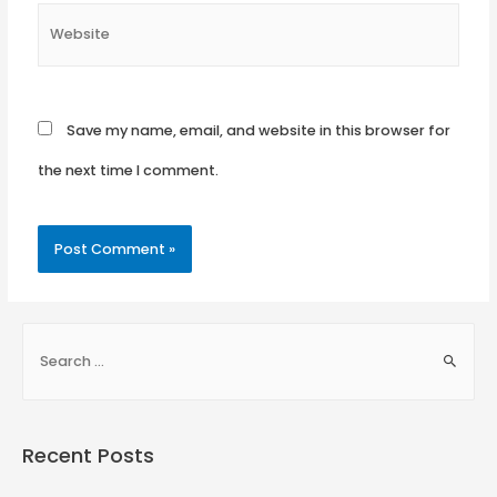
Website
Save my name, email, and website in this browser for
the next time I comment.
S
e
a
r
c
Recent Posts
h