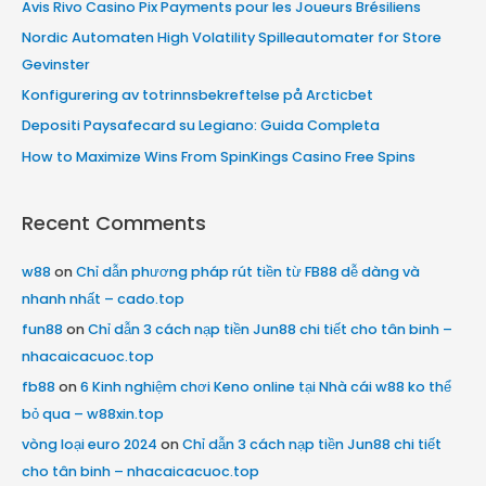
f
Avis Rivo Casino Pix Payments pour les Joueurs Brésiliens
o
Nordic Automaten High Volatility Spilleautomater for Store
r
Gevinster
:
Konfigurering av totrinnsbekreftelse på Arcticbet
Depositi Paysafecard su Legiano: Guida Completa
How to Maximize Wins From SpinKings Casino Free Spins
Recent Comments
w88
on
Chỉ dẫn phương pháp rút tiền từ FB88 dễ dàng và
nhanh nhất – cado.top
fun88
on
Chỉ dẫn 3 cách nạp tiền Jun88 chi tiết cho tân binh –
nhacaicacuoc.top
fb88
on
6 Kinh nghiệm chơi Keno online tại Nhà cái w88 ko thể
bỏ qua – w88xin.top
vòng loại euro 2024
on
Chỉ dẫn 3 cách nạp tiền Jun88 chi tiết
cho tân binh – nhacaicacuoc.top