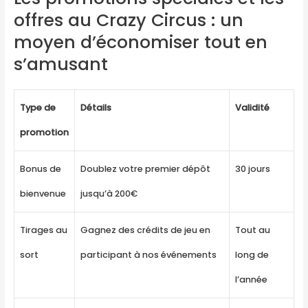
offres au Crazy Circus : un
moyen d’économiser tout en
s’amusant
Type de
Détails
Validité
promotion
Bonus de
Doublez votre premier dépôt
30 jours
bienvenue
jusqu’à 200€
Tirages au
Gagnez des crédits de jeu en
Tout au
sort
participant à nos événements
long de
l’année