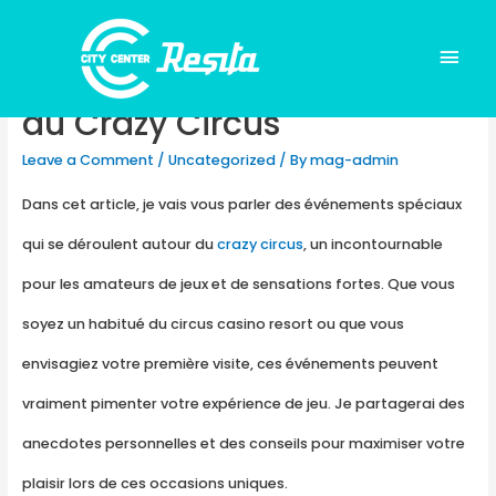
Mai
Événements spéciaux liés
Men
au Crazy Circus
Leave a Comment
/
Uncategorized
/ By
mag-admin
Dans cet article, je vais vous parler des événements spéciaux
qui se déroulent autour du
crazy circus
, un incontournable
pour les amateurs de jeux et de sensations fortes. Que vous
soyez un habitué du circus casino resort ou que vous
envisagiez votre première visite, ces événements peuvent
vraiment pimenter votre expérience de jeu. Je partagerai des
anecdotes personnelles et des conseils pour maximiser votre
plaisir lors de ces occasions uniques.