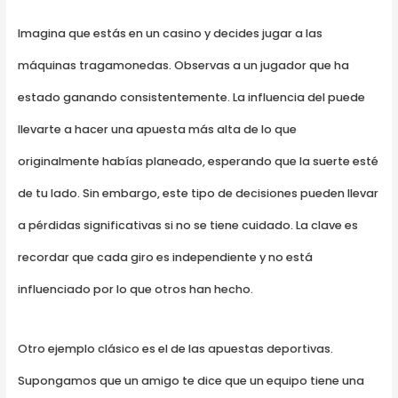
Imagina que estás en un casino y decides jugar a las
máquinas tragamonedas. Observas a un jugador que ha
estado ganando consistentemente. La influencia del puede
llevarte a hacer una apuesta más alta de lo que
originalmente habías planeado, esperando que la suerte esté
de tu lado. Sin embargo, este tipo de decisiones pueden llevar
a pérdidas significativas si no se tiene cuidado. La clave es
recordar que cada giro es independiente y no está
influenciado por lo que otros han hecho.
Otro ejemplo clásico es el de las apuestas deportivas.
Supongamos que un amigo te dice que un equipo tiene una