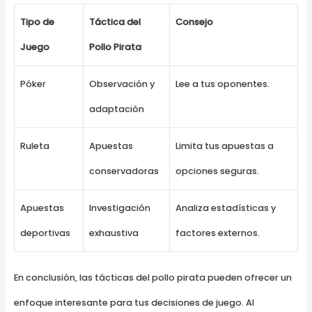
Tipo de
Táctica del
Consejo
Juego
Pollo Pirata
Póker
Observación y
Lee a tus oponentes.
adaptación
Ruleta
Apuestas
Limita tus apuestas a
conservadoras
opciones seguras.
Apuestas
Investigación
Analiza estadísticas y
deportivas
exhaustiva
factores externos.
En conclusión, las tácticas del pollo pirata pueden ofrecer un
enfoque interesante para tus decisiones de juego. Al