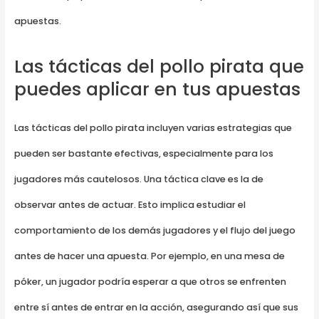
apuestas.
Las tácticas del pollo pirata que
puedes aplicar en tus apuestas
Las tácticas del pollo pirata incluyen varias estrategias que
pueden ser bastante efectivas, especialmente para los
jugadores más cautelosos. Una táctica clave es la de
observar antes de actuar. Esto implica estudiar el
comportamiento de los demás jugadores y el flujo del juego
antes de hacer una apuesta. Por ejemplo, en una mesa de
póker, un jugador podría esperar a que otros se enfrenten
entre sí antes de entrar en la acción, asegurando así que sus