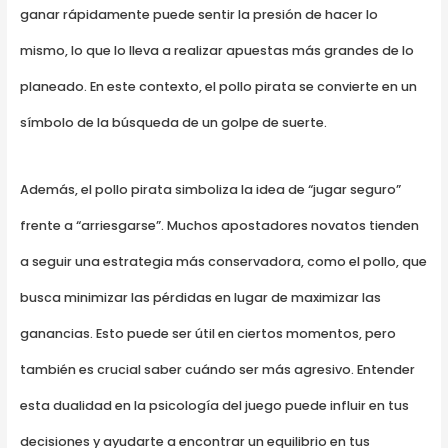
ganar rápidamente puede sentir la presión de hacer lo
mismo, lo que lo lleva a realizar apuestas más grandes de lo
planeado. En este contexto, el pollo pirata se convierte en un
símbolo de la búsqueda de un golpe de suerte.
Además, el pollo pirata simboliza la idea de “jugar seguro”
frente a “arriesgarse”. Muchos apostadores novatos tienden
a seguir una estrategia más conservadora, como el pollo, que
busca minimizar las pérdidas en lugar de maximizar las
ganancias. Esto puede ser útil en ciertos momentos, pero
también es crucial saber cuándo ser más agresivo. Entender
esta dualidad en la psicología del juego puede influir en tus
decisiones y ayudarte a encontrar un equilibrio en tus