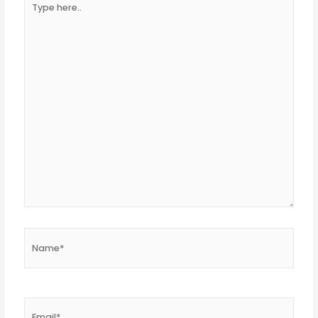
here..
Name*
Email*