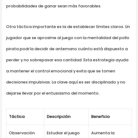
probabilidades de ganar sean más favorables.
Otra táctica importante es la de establecer límites claros. Un
jugador que se aproxime al juego con la mentalidad del pollo
pirata podría decidir de antemano cuánto está dispuesto a
perder y no sobrepasar esa cantidad. Esta estrategia ayuda
a mantener el control emocional y evita que se tomen
decisiones impulsivas. La clave aquí es ser disciplinado y no
dejarse llevar por el entusiasmo del momento.
Táctica
Descripción
Beneficio
Observación
Estudiar el juego
Aumenta la