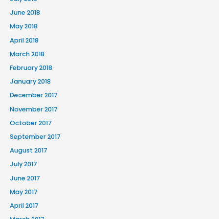
June 2018
May 2018
April 2018
March 2018
February 2018
January 2018
December 2017
November 2017
October 2017
September 2017
August 2017
July 2017
June 2017
May 2017
April 2017