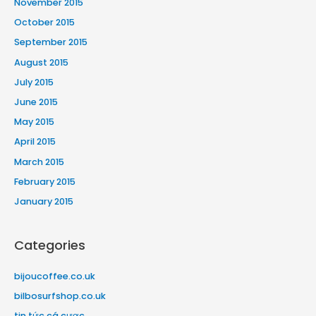
November 2015
October 2015
September 2015
August 2015
July 2015
June 2015
May 2015
April 2015
March 2015
February 2015
January 2015
Categories
bijoucoffee.co.uk
bilbosurfshop.co.uk
tin tức cá cược