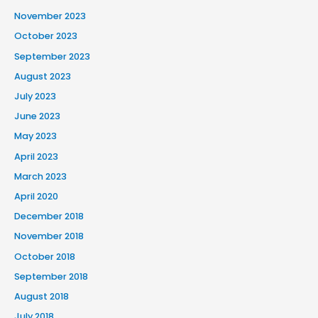
November 2023
October 2023
September 2023
August 2023
July 2023
June 2023
May 2023
April 2023
March 2023
April 2020
December 2018
November 2018
October 2018
September 2018
August 2018
July 2018