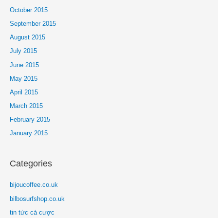
October 2015
September 2015
August 2015
July 2015
June 2015
May 2015
April 2015
March 2015
February 2015
January 2015
Categories
bijoucoffee.co.uk
bilbosurfshop.co.uk
tin tức cá cược