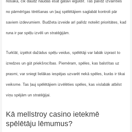
nosaka, cik daudz naudas esat gatavi ieguldīt. Tas palīdz izvairīties
no pārmērīgas tērēšanas un ļauj spēlētājiem saglabāt kontroli pār
saviem izdevumiem. Budžeta izveide arī palīdz noteikt prioritātes, kad
runa ir par spēļu izvēli un stratēģijām.
Turklāt, izpētot dažādus spēļu veidus, spēlētāji var labāk izprast to
izredzes un gūt priekšrocības. Piemēram, spēles, kas balstītas uz
prasmi, var sniegt lielākas iespējas uzvarēt nekā spēles, kurās ir tikai
veiksme. Tas ļauj spēlētājiem izvēlēties spēles, kas vislabāk atbilst
viņu spējām un stratēģijai.
Kā mellstroy casino ietekmē
spēlētāju lēmumus?